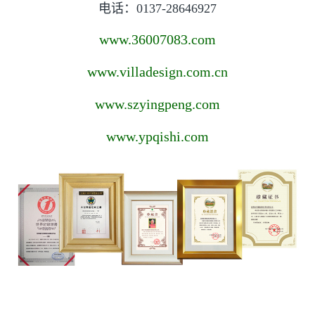
电话：0137-28646927
www.36007083.com
www.villadesign.com.cn
www.szyingpeng.com
www.ypqishi.com