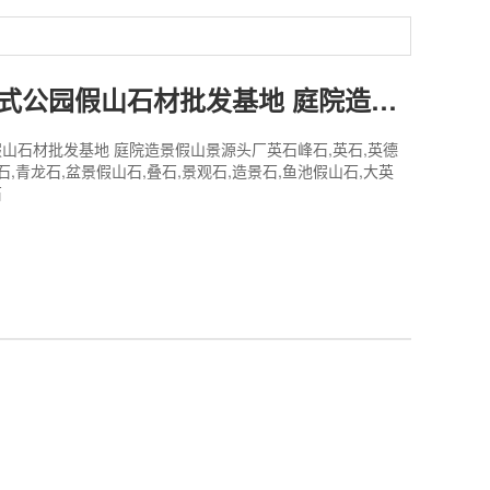
英石峰式叠式公园假山石材批发基地 庭院造景假山景源头厂
山石材批发基地 庭院造景假山景源头厂英石峰石,英石,英德
石,青龙石,盆景假山石,叠石,景观石,造景石,鱼池假山石,大英
石