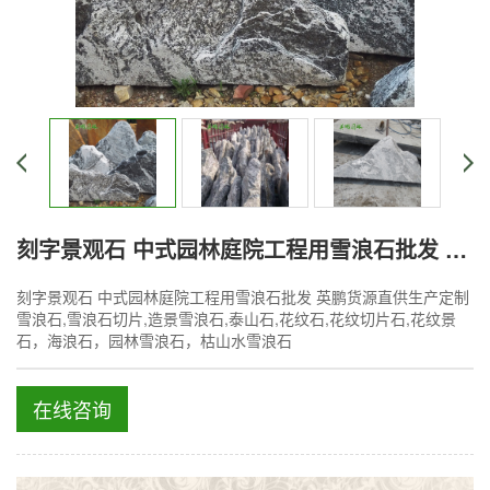
刻字景观石 中式园林庭院工程用雪浪石批发 英鹏货源直供生产定制
刻字景观石 中式园林庭院工程用雪浪石批发 英鹏货源直供生产定制
雪浪石,雪浪石切片,造景雪浪石,泰山石,花纹石,花纹切片石,花纹景
石，海浪石，园林雪浪石，枯山水雪浪石
在线咨询