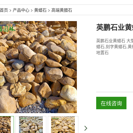
首页
>
产品中心
>
黄蜡石
>
高端黄腊石
英鹏石业黄蜡石 大
蜡石,刻字黄蜡石,黄
地置石
在线咨询