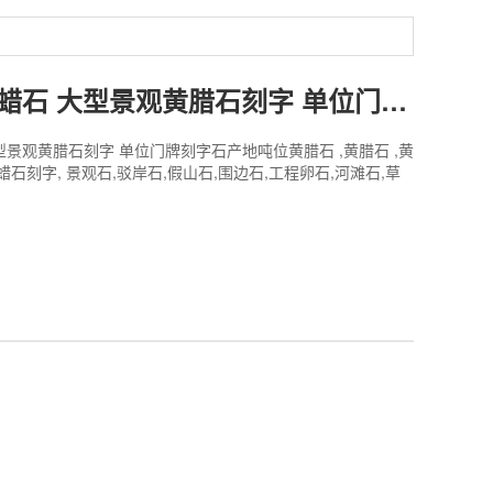
英鹏石业黄蜡石 大型景观黄腊石刻字 单位门牌刻字石产地
型景观黄腊石刻字 单位门牌刻字石产地吨位黄腊石 ,黄腊石 ,黄
蜡石刻字, 景观石,驳岸石,假山石,围边石,工程卵石,河滩石,草