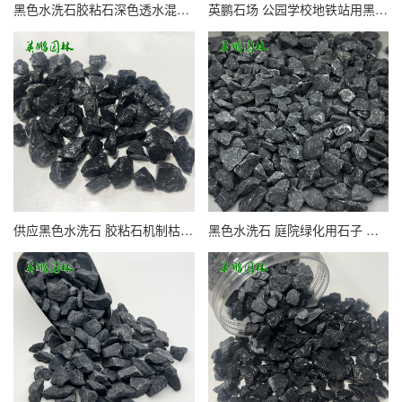
黑色水洗石胶粘石深色透水混凝土机制石 枯山水造景 鸡血红石子
英鹏石场 公园学校地铁站用黑色水磨石 场地户外水洗石材料
供应黑色水洗石 胶粘石机制枯山水砾石盆栽铺面石子 英鹏
黑色水洗石 庭院绿化用石子 造景铺面水磨石碎石 洁净度高