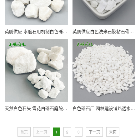
英鹏供应 水磨石用机制白色砾石 打磨卵石白碎石
英鹏供应白色洗米石胶粘石骨料 园林枯山水造景用水洗石
天然白色石头 雪花白砾石庭院铺路铺地小石子批发 款式多样
白色砾石厂 园林建设铺路透水胶粘石 白石子黑色红色灰色
首页
上一页
1
2
3
下一页
末页