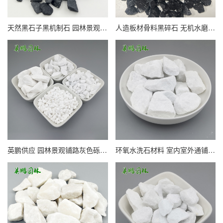
天然黑石子黑机制石 园林景观装饰枯山水黑色砾石打磨散铺小石子
人造板材骨料黑碎石 无机水磨石地面用黑砾石3-5mm黑石子 整车惠
英鹏供应 园林景观铺路灰色砾石卵石 白色水洗石
环氧水洗石材料 室内室外通铺建筑用白色水磨石子 英鹏建材